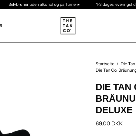
 ❤️
Selvbruner uden alkohol og parfume ☀️
1-3 dages leve
R
Startseite
/
Die Tan
Die Tan Co. Bräunu
DIE TAN 
BRÄUNU
DELUXE
69,00 DKK