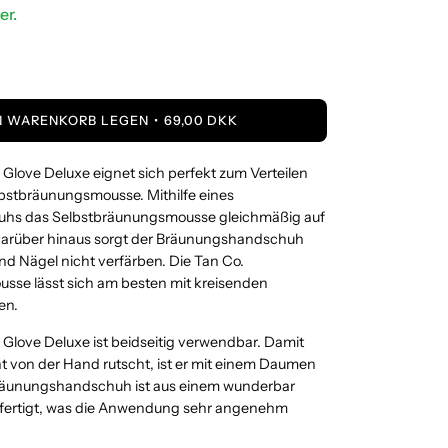
er.
N WARENKORB LEGEN
69,00 DKK
 Glove Deluxe eignet sich perfekt zum Verteilen
bstbräunungsmousse. Mithilfe eines
hs das Selbstbräunungsmousse gleichmäßig auf
 Darüber hinaus sorgt der Bräunungshandschuh
nd Nägel nicht verfärben. Die Tan Co.
sse lässt sich am besten mit kreisenden
en.
 Glove Deluxe ist beidseitig verwendbar. Damit
 von der Hand rutscht, ist er mit einem Daumen
Bräunungshandschuh ist aus einem wunderbar
efertigt, was die Anwendung sehr angenehm