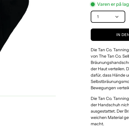
Varen er på lag
MENGE
1
IN DE
Die Tan Co. Tanning
von The Tan Co. Sel
Bräunungshandschu
der Haut verteilen.
dafür, dass Hände u
Selbstbräunungsmou
Bewegungen verteil
Die Tan Co. Tanning
der Handschuh nicht
ausgestattet. Der 
weichen Material g
macht.