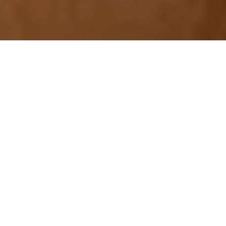
BEST SELLERS
Skabt til dig, der ønsker en flot glød og nem skønhed –
med skånsomme, veganske formler, der holder.
Selvbruner
NY!
Bodylotion
Selvbruner
-
Mousse