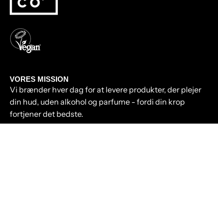
VORES MISSION
Vi brænder hver dag for at levere produkter, der plejer
din hud, uden alkohol og parfume - fordi din krop
fortjener det bedste.
KUNDESERVICE
THE TAN CLUB.
Få gratis gaver, eksklusive tilbud og early access til nye
produkter. Tilmeld dig nu.